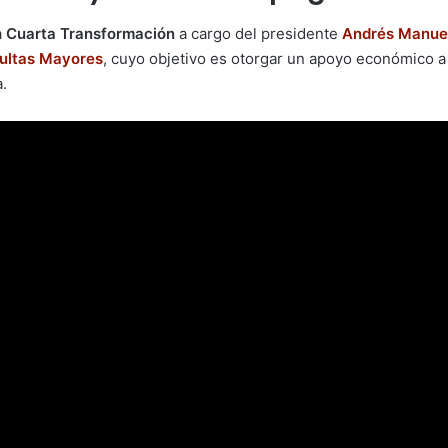
a
Cuarta Transformación
a cargo del presidente
Andrés Manue
dultas Mayores
, cuyo objetivo es otorgar un apoyo económico a
.