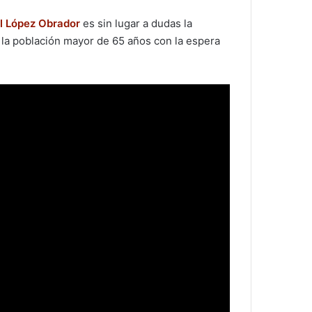
l López Obrador
es sin lugar a dudas la
 la población mayor de 65 años con la espera