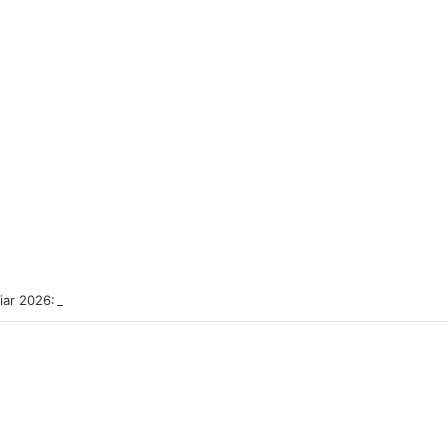
diar 2026: asesorías gratis para terminar primaria o secundaria en Guadal