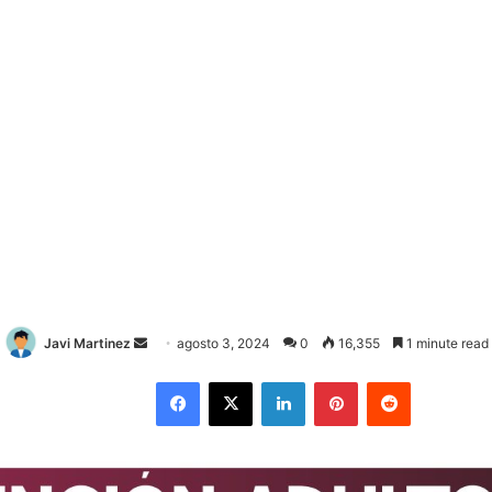
Javi Martinez
S
agosto 3, 2024
0
16,355
1 minute read
e
Facebook
X
LinkedIn
Pinterest
Reddit
n
d
a
n