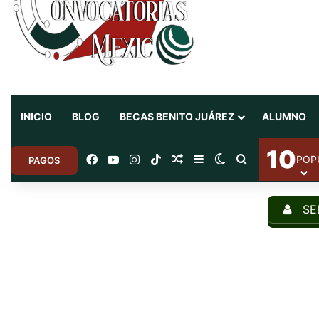
INICIO
BLOG
BECAS BENITO JUÁREZ
ALUMNO
10
Facebook
YouTube
Instagram
TikTok
Random Article
Sidebar
Switch skin
Search for
POP
PAGOS
SE