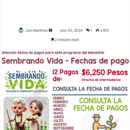
Javi Martinez
S
julio 30, 2024
1
2,912
e
2 minutes read
n
d
a
n
e
m
a
i
l