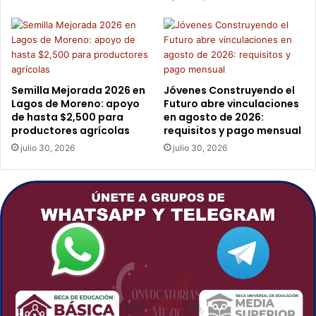
O
S
B
E
N
E
Semilla Mejorada 2026 en
Jóvenes Construyendo el
F
Lagos de Moreno: apoyo
Futuro abre vinculaciones
de hasta $2,500 para
en agosto de 2026:
I
productores agrícolas
requisitos y pago mensual
C
I
julio 30, 2026
julio 30, 2026
O
S