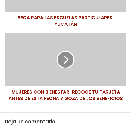
A
L
BECA PARA LAS ESCUELAS PARTICULARES|
A
YUCATÁN
S
E
S
M
C
U
U
J
E
E
L
R
A
E
S
S
P
C
A
O
R
MUJERES CON BIENESTAR| RECOGE TU TARJETA
N
T
ANTES DE ESTA FECHA Y GOZA DE LOS BENEFICIOS
B
I
I
C
E
U
N
Deja un comentario
L
E
A
S