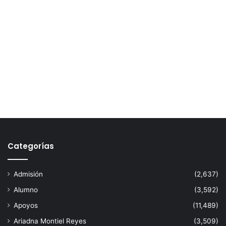
Categorías
Admisión
(2,637)
Alumno
(3,592)
Apoyos
(11,489)
Ariadna Montiel Reyes
(3,509)