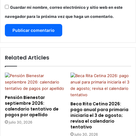
T
Guardar mi nombre, correo electrónico y sitio web en este
E
S
navegador para la próxima vez que haga un comentario.
D
E
E
S
T
A
Related Articles
F
E
C
H
A
Y
Pensión Bienestar
G
septiembre 2026:
Beca Rita Cetina 2026:
O
calendario tentativo de
pago anual para primaria
Z
pagos por apellido
iniciaría el 3 de agosto;
A
revisa el calendario
julio 30, 2026
D
tentativo
E
julio 30, 2026
L