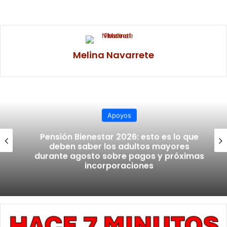
Melina Navarrete
Apoyos
Pensión Bienestar 2026: esto es lo que
deben saber los adultos mayores
durante agosto sobre pagos y próximas
incorporaciones
C