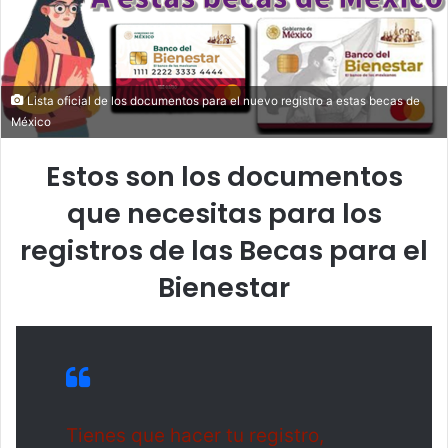
a
i
l
Lista oficial de los documentos para el nuevo registro a estas becas de
México
Estos son los documentos
que necesitas para los
registros de las Becas para el
Bienestar
Tienes que hacer tu registro,