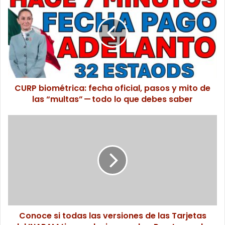
U
R
P
b
i
o
m
é
CURP biométrica: fecha oficial, pasos y mito de
t
las “multas” — todo lo que debes saber
r
i
c
C
a
o
:
n
f
o
e
c
c
e
h
s
a
i
o
t
f
Conoce si todas las versiones de las Tarjetas
o
i