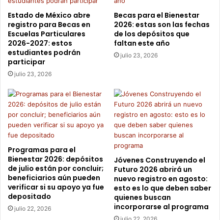
b
e
e
l
Estado de México abre
Becas para el Bienestar
s
registro para Becas en
2026: estas son las fechas
m
Escuelas Particulares
de los depósitos que
s
i
2026-2027: estos
faltan este año
a
s
estudiantes podrán
b
m
julio 23, 2026
participar
e
o
julio 23, 2026
r
v
a
l
o
r
¡
P
r
Programas para el
Bienestar 2026: depósitos
e
Jóvenes Construyendo el
de julio están por concluir;
Futuro 2026 abrirá un
s
beneficiarios aún pueden
nuevo registro en agosto:
t
verificar si su apoyo ya fue
esto es lo que deben saber
a
depositado
quienes buscan
m
incorporarse al programa
julio 22, 2026
u
julio 22, 2026