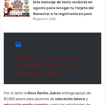
Este mensaje de texto recibirás en
agosto para recoger tu Tarjeta del
Bienestar si te registraste en junio
agosto 6, 2026
¿Tu hija o hijo se encuentra en
secundaria?…Entonces esta
información es para ti
Por lo tanto la
Beca Benito Juárez
entrega apoyo de
$1,900 pesos para alumnos de
educación básica
y
educación media superior
y para los estudiantes de