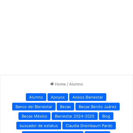
Home
/
Alumno
Alumno
Apoyos
Avisos Bienestar
Banco del Bienestar
Becas
Becas Benito Juárez
Becas México
Bienestar 2024-2025
Blog
buscador de estatus
Claudia Sheinbaum Pardo