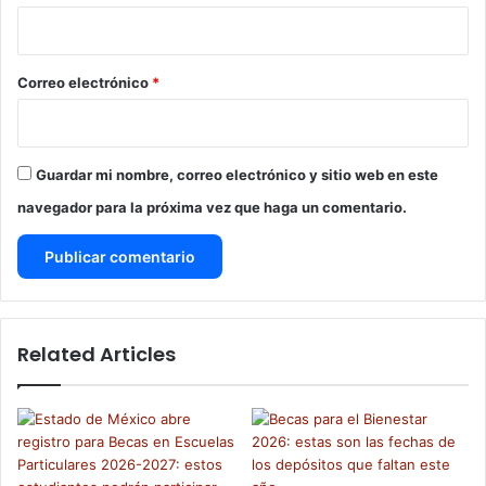
m
r
i
u
j
o
l
e
*
t
Correo electrónico
*
t
a
a
s
s
”
d
Guardar mi nombre, correo electrónico y sitio web en este
e
—
l
navegador para la próxima vez que haga un comentario.
I
t
N
o
A
d
P
o
A
l
M
Related Articles
o
t
q
i
u
e
e
n
d
e
e
n