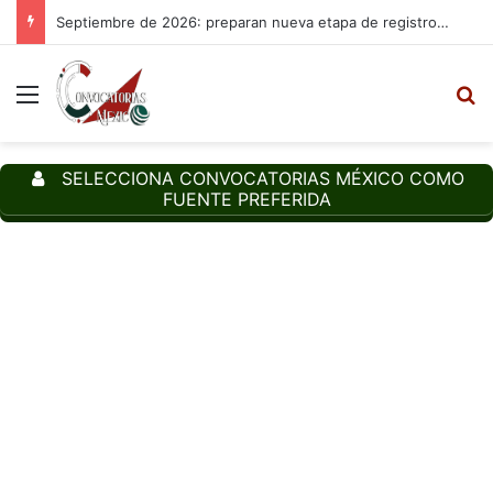
Septiembre de 2026: preparan nueva etapa de registros para las Becas del Bienestar; conoce quiénes podrán participar
Menu
S
SELECCIONA CONVOCATORIAS MÉXICO COMO
FUENTE PREFERIDA