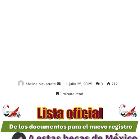
Melina Navarrete
S
julio 25, 2025
0
212
e
1 minute read
n
d
a
n
e
m