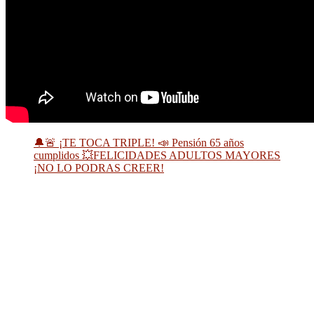
🔔🚨 ¡TE TOCA TRIPLE! 📣 Pensión 65 años
cumplidos 💥FELICIDADES ADULTOS MAYORES
¡NO LO PODRAS CREER!