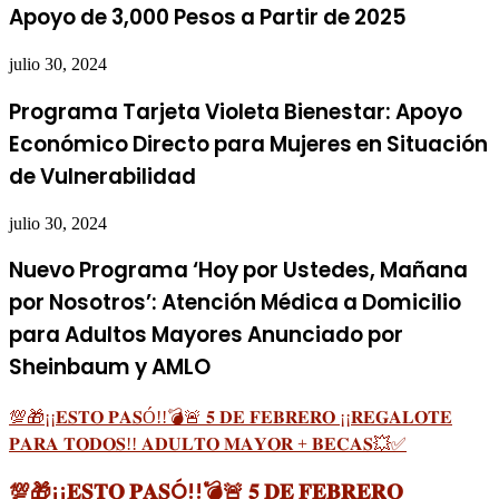
Apoyo de 3,000 Pesos a Partir de 2025
julio 30, 2024
Programa Tarjeta Violeta Bienestar: Apoyo
Económico Directo para Mujeres en Situación
de Vulnerabilidad
julio 30, 2024
Nuevo Programa ‘Hoy por Ustedes, Mañana
por Nosotros’: Atención Médica a Domicilio
para Adultos Mayores Anunciado por
Sheinbaum y AMLO
💯🎁¡¡𝐄𝐒𝐓𝐎 𝐏𝐀𝐒Ó!!💣🚨 𝟓 𝐃𝐄 𝐅𝐄𝐁𝐑𝐄𝐑𝐎 ¡¡𝐑𝐄𝐆𝐀𝐋𝐎𝐓𝐄
𝐏𝐀𝐑𝐀 𝐓𝐎𝐃𝐎𝐒!! 𝐀𝐃𝐔𝐋𝐓𝐎 𝐌𝐀𝐘𝐎𝐑 + 𝐁𝐄𝐂𝐀𝐒💥✅
💯🎁¡¡𝐄𝐒𝐓𝐎 𝐏𝐀𝐒Ó!!💣🚨 𝟓 𝐃𝐄 𝐅𝐄𝐁𝐑𝐄𝐑𝐎