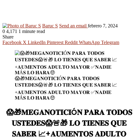
Baruc S
Send an email
febrero 7, 2024
0
4,171
1 minute read
Share
Facebook
X
LinkedIn
Pinterest
Reddit
WhatsApp
Telegram
😱🎁𝐌𝐄𝐆𝐀𝐍𝐎𝐓𝐈𝐂𝐈Ó𝐍 𝐏𝐀𝐑𝐀 𝐓𝐎𝐃𝐎𝐒
𝐔𝐒𝐓𝐄𝐃𝐄𝐒😱🚨🎁 𝐋𝐎 𝐓𝐈𝐄𝐍𝐄𝐒 𝐐𝐔𝐄 𝐒𝐀𝐁𝐄𝐑 📈
+𝐀𝐔𝐌𝐄𝐍𝐓𝐎𝐒 𝐀𝐃𝐔𝐋𝐓𝐎 𝐌𝐀𝐘𝐎𝐑 ✅𝐍𝐀𝐃𝐈𝐄
𝐌Á𝐒 𝐋𝐎 𝐇𝐀𝐑𝐀🤑
😱🎁𝐌𝐄𝐆𝐀𝐍𝐎𝐓𝐈𝐂𝐈Ó𝐍 𝐏𝐀𝐑𝐀 𝐓𝐎𝐃𝐎𝐒
𝐔𝐒𝐓𝐄𝐃𝐄𝐒😱🚨🎁 𝐋𝐎 𝐓𝐈𝐄𝐍𝐄𝐒 𝐐𝐔𝐄
𝐒𝐀𝐁𝐄𝐑 📈+𝐀𝐔𝐌𝐄𝐍𝐓𝐎𝐒 𝐀𝐃𝐔𝐋𝐓𝐎