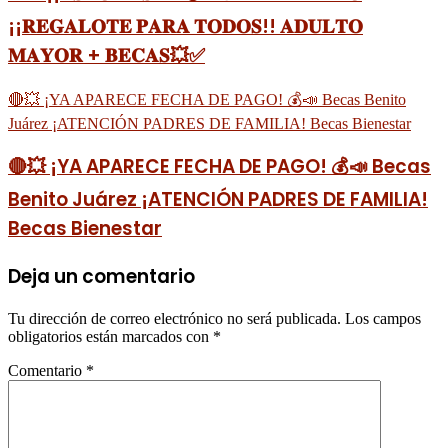
¡¡𝐑𝐄𝐆𝐀𝐋𝐎𝐓𝐄 𝐏𝐀𝐑𝐀 𝐓𝐎𝐃𝐎𝐒!! 𝐀𝐃𝐔𝐋𝐓𝐎
𝐌𝐀𝐘𝐎𝐑 + 𝐁𝐄𝐂𝐀𝐒💥✅
🔴💥 ¡YA APARECE FECHA DE PAGO! 💰📣 Becas Benito
Juárez ¡ATENCIÓN PADRES DE FAMILIA! Becas Bienestar
🔴💥 ¡YA APARECE FECHA DE PAGO! 💰📣 Becas
Benito Juárez ¡ATENCIÓN PADRES DE FAMILIA!
Becas Bienestar
Deja un comentario
Tu dirección de correo electrónico no será publicada.
Los campos
obligatorios están marcados con
*
Comentario
*