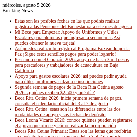
miércoles, agosto 5 2026
Breaking News
Estas son las posibles fechas en las que podrás realizar
registro a las Pensiones del Bienestar para este mes de agosto
Mi Beca para Empezar: Apoyo de Uniformes y Útiles
Escolares para alumnos que ingresan a secundaria ¡Así
puedes obtener la nueva tarjeta!
Así puedes realizar tu registro al Programa Boxeando por la
Paz ¡Sigue estos sencillos pagos para poder lograrlo!
Pescando con el Corazón 2026: apoyo de hasta 3 mil pesos
para pescadores y trabajadores de acuacultura en Baja
California
Apoyo para gastos escolares 2026: así puedes pedir ayuda
para útiles, uniformes, calzado e inscripciones
Segunda semana de pagos de la Beca Rita Cetina agosto
2026: ¿quiénes reciben $2,500 y qué día?
Beca Rita Cetina 2026: inicia primera semana de pagos,
consulta el calendario oficial del 3 al 7 de agosto
Beca Rita Cetina: estas son las diferencias entre las dos
modalidades de apoyo y sus fechas de depósito
Beca Leona Vicario 2026: conoce quiénes pueden registrarse,
el apoyo que ofrece y cómo realizar la incorporación
Becas Rita Cetina Primaria: Estas son las letras que recibirán
su depósito bancario esta semana del a 3 al 7 de agosto