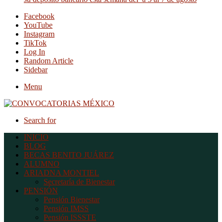
Facebook
YouTube
Instagram
TikTok
Log In
Random Article
Sidebar
Menu
Search for
INICIO
BLOG
BECAS BENITO JUÁREZ
ALUMNO
ARIADNA MONTIEL
Secretaría de Bienestar
PENSIÓN
Pensión Bienestar
Pensión IMSS
Pensión ISSSTE