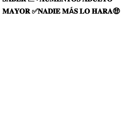
𝐌𝐀𝐘𝐎𝐑 ✅𝐍𝐀𝐃𝐈𝐄 𝐌Á𝐒 𝐋𝐎 𝐇𝐀𝐑𝐀🤑