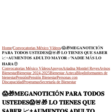
Home
/
Convocatorias México Vídeos
/
😱🎁𝐌𝐄𝐆𝐀𝐍𝐎𝐓𝐈𝐂𝐈Ó𝐍
𝐏𝐀𝐑𝐀 𝐓𝐎𝐃𝐎𝐒 𝐔𝐒𝐓𝐄𝐃𝐄𝐒😱🚨🎁 𝐋𝐎 𝐓𝐈𝐄𝐍𝐄𝐒 𝐐𝐔𝐄 𝐒𝐀𝐁𝐄𝐑
📈+𝐀𝐔𝐌𝐄𝐍𝐓𝐎𝐒 𝐀𝐃𝐔𝐋𝐓𝐎 𝐌𝐀𝐘𝐎𝐑 ✅𝐍𝐀𝐃𝐈𝐄 𝐌Á𝐒 𝐋𝐎
𝐇𝐀𝐑𝐀🤑
Convocatorias México Vídeos
Apoyos
Ariadna Montiel Reyes
Avisos
Bienestar
Bienestar 2024-2025
Bienestar Azteca
Blog
Informantes de
bienestar
Pensión
Pensión Bienestar
Personas con
Discapacidad
Programas
Secretaría de Bienestar
😱🎁𝐌𝐄𝐆𝐀𝐍𝐎𝐓𝐈𝐂𝐈Ó𝐍 𝐏𝐀𝐑𝐀 𝐓𝐎𝐃𝐎𝐒
𝐔𝐒𝐓𝐄𝐃𝐄𝐒😱🚨🎁 𝐋𝐎 𝐓𝐈𝐄𝐍𝐄𝐒 𝐐𝐔𝐄
𝐒𝐀𝐁𝐄𝐑 📈+𝐀𝐔𝐌𝐄𝐍𝐓𝐎𝐒 𝐀𝐃𝐔𝐋𝐓𝐎